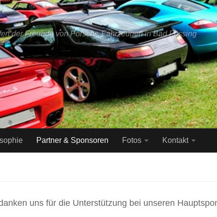
ffen der Freunde von Porsche-Fahrzeugen in Bad Füssing
osophie
Partner & Sponsoren
Fotos
Kontakt
danken uns für die Unterstützung bei unseren Hauptspo