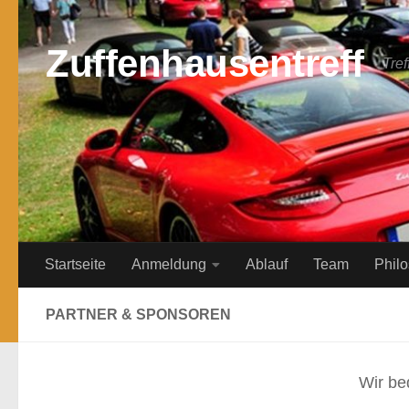
Zum Inhalt springen
Zuffenhausentreff
Tre
Startseite
Anmeldung
Ablauf
Team
Phil
PARTNER & SPONSOREN
Wir be